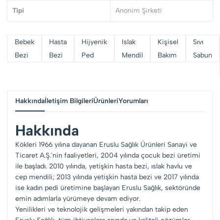
Tipi
Anonim Şirketi
Bebek
Hasta
Hijyenik
Islak
Kişisel
Sıvı
Bezi
Bezi
Ped
Mendil
Bakım
Sabun
Hakkında
İletişim Bilgileri
Ürünleri
Yorumları
Hakkında
Kökleri 1966 yılına dayanan Eruslu Sağlık Ürünleri Sanayi ve
Ticaret A.Ş.'nin faaliyetleri, 2004 yılında çocuk bezi üretimi
ile başladı. 2010 yılında, yetişkin hasta bezi, ıslak havlu ve
cep mendili; 2013 yılında yetişkin hasta bezi ve 2017 yılında
ise kadın pedi üretimine başlayan Eruslu Sağlık, sektöründe
emin adımlarla yürümeye devam ediyor.
Yenilikleri ve teknolojik gelişmeleri yakından takip eden