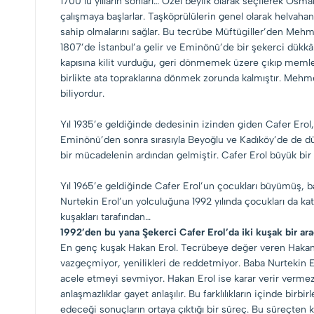
1700’lü yılların sonları… Özel beylik olarak seçilerek Osm
çalışmaya başlarlar. Taşköprülülerin genel olarak helvahan
sahip olmalarını sağlar. Bu tecrübe Müftügiller’den Mehm
1807’de İstanbul’a gelir ve Eminönü’de bir şekerci dükkâ
kapısına kilit vurduğu, geri dönmemek üzere çıkıp memle
birlikte ata topraklarına dönmek zorunda kalmıştır. Mehm
biliyordur.
Yıl 1935’e geldiğinde dedesinin izinden giden Cafer Erol,
Eminönü’den sonra sırasıyla Beyoğlu ve Kadıköy’de de dük
bir mücadelenin ardından gelmiştir. Cafer Erol büyük bir
Yıl 1965’e geldiğinde Cafer Erol’un çocukları büyümüş, b
Nurtekin Erol’un yolculuğuna 1992 yılında çocukları da ka
kuşakları tarafından…
1992’den bu yana Şekerci Cafer Erol’da iki kuşak bir ar
En genç kuşak Hakan Erol. Tecrübeye değer veren Hakan E
vazgeçmiyor, yenilikleri de reddetmiyor. Baba Nurtekin E
acele etmeyi sevmiyor. Hakan Erol ise karar verir vermez 
anlaşmazlıklar gayet anlaşılır. Bu farklılıkların içinde birbi
edeceği sonuçların ortaya çıktığı bir süreç. Bu süreçten kâ