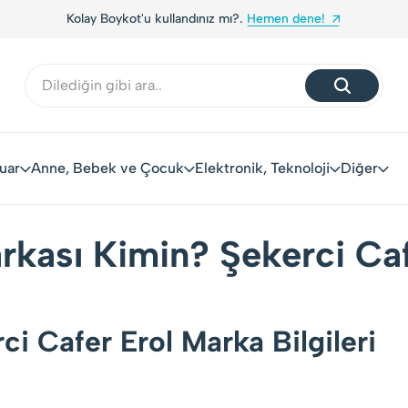
Kolay Boykot'u kullandınız mı?.
Hemen dene!
uar
Anne, Bebek ve Çocuk
Elektronik, Teknoloji
Diğer
rkası Kimin? Şekerci Caf
ci Cafer Erol Marka Bilgileri