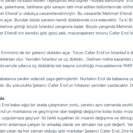
anlı Sarayı’na kabul edilen Taşköprülü Müftügiller -soyadı kanunuyla “Ero
e, şekerhane, tatlıhane gibi sarayın tatlı imal edilen bölümlerinde ist
et Efendi’yi oldukça cesaretlendirmiştir. Bu cesaretle Mehmet Efendi 
nı açar. Bundan böyle sanatını kendi dükkânında icra edecektir. Ta ki B
ketine gittiği büyük İstanbul yangınına kadar. Büyük yangında Mehmet E
et Efendi’nin kendisi gibi gözü pek, maceraperest torunu Cafer Erol İs
 Eminönü’de bir şekerci dükkânı açar. Torun Cafer Erol’un İstanbul’a dö
kânları olur. Yeniden İstanbul ve üç dükkân… Gelinen nokta kazanılan za
 özveriyle yıllarca üç dükkânla tek başına yürüttüğü mücadelesine 1945
abalarına yardım edecek yaşa gelmişlerdir. Nurtekin Erol da babasına y
tılır. Bu yolculukta Şekerci Cafer Erol’un hikâyesi yeniden yazılacaktır
ada
rol baba-oğul bir arada çalışmanın zorlu, yaratıcı aynı zamanda zevk
rol’un markasına ve geçmişine olan bağlılığı değişime kolay kolay müsa
uygulamaya geçiyor. İki farklı kuşaktan iki insanın değişime ve dönüşüme
rlerini anlamaya çalışan iki arkadaş olarak yer almaları ise çok değerli. Yar
rlı çıkan da her zaman olduğu gibi markaları Şekerci Cafer Erol. Zira far