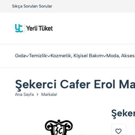
!
Sıkça Sorulan Sorular
Yerli Tüketiciler, Yerli Markalarla Buluşuyor!
Gıda
Temizlik
Kozmetik, Kişisel Bakım
Moda, Akses
Şekerci Cafer Erol Ma
Ana Sayfa
Markalar
Şeker