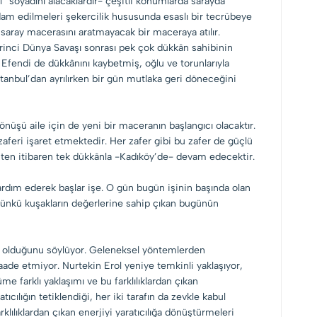
l” soyadını alacaklardır- çeşitli konumlarda sarayda
ihdam edilmeleri şekercilik hususunda esaslı bir tecrübeye
saray macerasını aratmayacak bir maceraya atılır.
irinci Dünya Savaşı sonrası pek çok dükkân sahibinin
fendi de dükkânını kaybetmiş, oğlu ve torunlarıyla
tanbul’dan ayrılırken bir gün mutlaka geri döneceğini
nüşü aile için de yeni bir maceranın başlangıcı olacaktır.
feri işaret etmektedir. Her zafer gibi bu zafer de güçlü
’ten itibaren tek dükkânla -Kadıköy’de- devam edecektir.
ardım ederek başlar işe. O gün bugün işinin başında olan
. Dünkü kuşakların değerlerine sahip çıkan bugünün
li olduğunu söylüyor. Geleneksel yöntemlerden
ade etmiyor. Nurtekin Erol yeniye temkinli yaklaşıyor,
 farklı yaklaşımı ve bu farklılıklardan çıkan
atıcılığın tetiklendiği, her iki tarafın da zevkle kabul
klılıklardan çıkan enerjiyi yaratıcılığa dönüştürmeleri