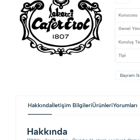
Kurucusu
Genel Yön
Kuruluş Ta
Tipi
Bayram İk
Hakkında
İletişim Bilgileri
Ürünleri
Yorumları
Hakkında