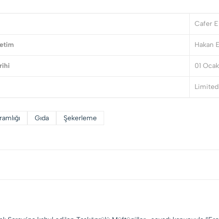
Cafer E
etim
Hakan E
rihi
01 Ocak
Limited 
ramlığı
Gıda
Şekerleme