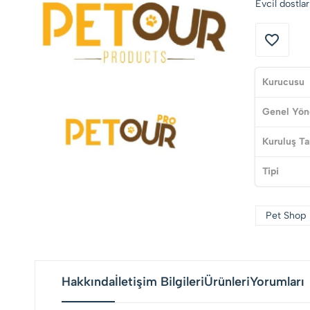
Evcil dostlar
Kurucusu
Genel Yön
Kuruluş Ta
Tipi
Pet Shop
Hakkında
İletişim Bilgileri
Ürünleri
Yorumları