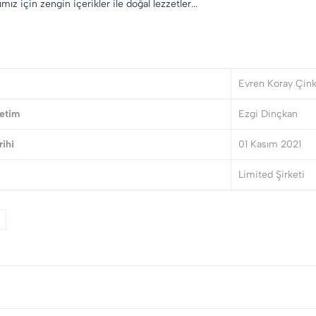
ımız için zengin içerikler ile doğal lezzetler...
Evren Koray Çinkı
etim
Ezgi Dinçkan
rihi
01 Kasım 2021
Limited Şirketi