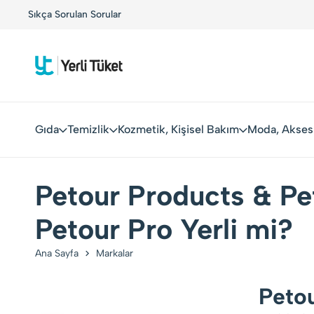
!
Sıkça Sorulan Sorular
Yerli Tüketiciler, Yerli Markalarla Buluşuyor!
Gıda
Temizlik
Kozmetik, Kişisel Bakım
Moda, Akses
Petour Products & Pe
Petour Pro Yerli mi?
Ana Sayfa
Markalar
Petou