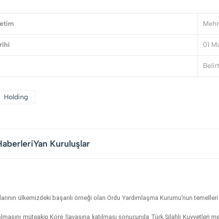
etim
Mehm
rihi
01 Ma
Belir
Holding
Haberleri
Yan Kuruluşlar
larının ülkemizdeki başarılı örneği olan Ordu Yardımlaşma Kurumu’nun temelleri
 olmasını müteakip Kore Savaşına katılması sonucunda Türk Silahlı Kuvvetleri m