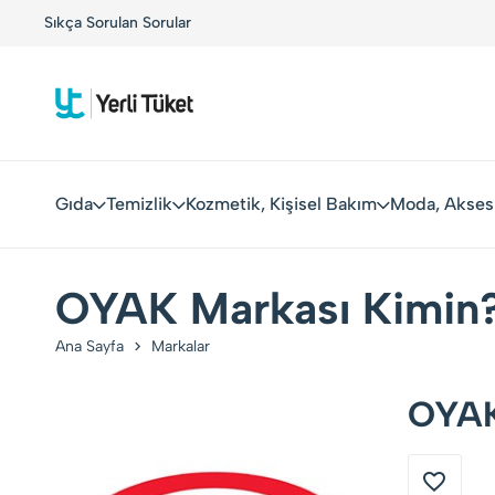
r!
Sıkça Sorulan Sorular
Kolay Boykot'u kullandınız mı?.
Hemen dene!
Gıda
Temizlik
Kozmetik, Kişisel Bakım
Moda, Akses
OYAK Markası Kimin?
Ana Sayfa
Markalar
OYAK 