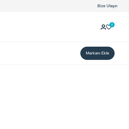
Kolay Boykot'u kullandınız mı?.
Hemen dene!
Bize Ulaşın
0
Markanı Ekle