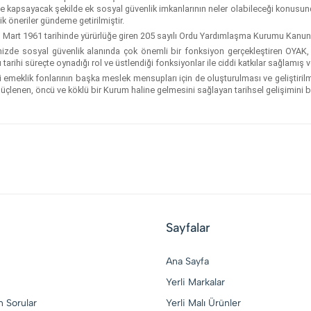
e kapsayacak şekilde ek sosyal güvenlik imkanlarının neler olabileceği konusunda 
k öneriler gündeme getirilmiştir.
art 1961 tarihinde yürürlüğe giren 205 sayılı Ordu Yardımlaşma Kurumu Kanunu
mizde sosyal güvenlik alanında çok önemli bir fonksiyon gerçekleştiren OYAK, ü
u tarihi süreçte oynadığı rol ve üstlendiği fonksiyonlar ile ciddi katkılar sağlam
eklik fonlarının başka meslek mensupları için de oluşturulması ve geliştiril
üçlenen, öncü ve köklü bir Kurum haline gelmesini sağlayan tarihsel gelişimini bi
Sayfalar
Ana Sayfa
Yerli Markalar
n Sorular
Yerli Malı Ürünler