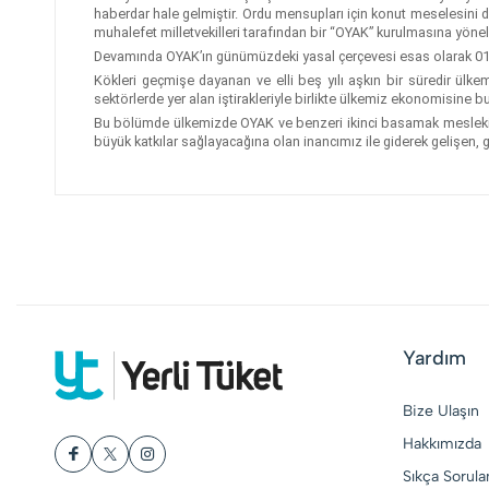
haberdar hale gelmiştir. Ordu mensupları için konut meselesini d
muhalefet milletvekilleri tarafından bir “OYAK” kurulmasına yöneli
Devamında OYAK’ın günümüzdeki yasal çerçevesi esas olarak 01 M
Kökleri geçmişe dayanan ve elli beş yılı aşkın bir süredir ülke
sektörlerde yer alan iştirakleriyle birlikte ülkemiz ekonomisine b
Bu bölümde ülkemizde OYAK ve benzeri ikinci basamak mesleki em
büyük katkılar sağlayacağına olan inancımız ile giderek gelişen, g
Yardım
Bize Ulaşın
Hakkımızda
Sıkça Sorula