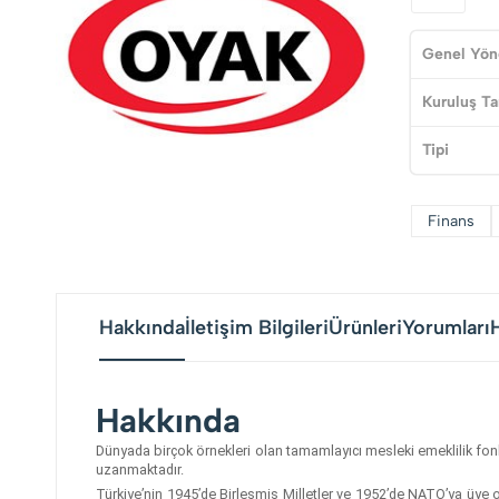
Genel Yön
Kuruluş Ta
Tipi
Finans
Hakkında
İletişim Bilgileri
Ürünleri
Yorumları
Hakkında
Dünyada birçok örnekleri olan tamamlayıcı mesleki emeklilik fon
uzanmaktadır.
Türkiye’nin 1945’de Birleşmiş Milletler ve 1952’de NATO’ya üye