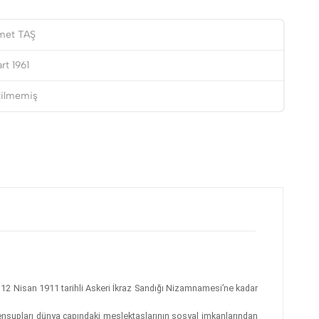
et TAŞ
rt 1961
tilmemiş
 12 Nisan 1911 tarihli Askeri İkraz Sandığı Nizamnamesi’ne kadar
ensupları dünya çapındaki meslektaşlarının sosyal imkanlarından