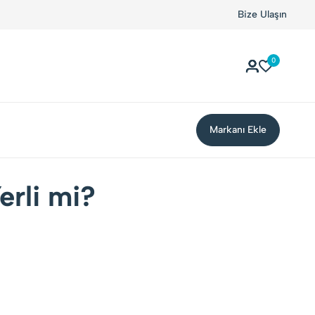
erli Markalarla Buluşuyor!
Kolay Boykot'u kullandınız mı
Bize Ulaşın
0
Markanı Ekle
erli mi?