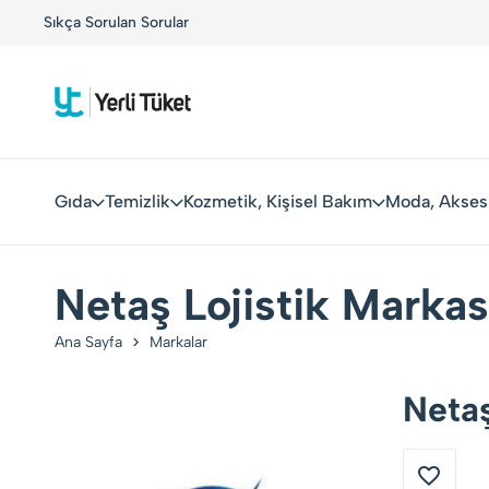
 Tüketiciler, Yerli Markalarla Buluşuyor!
Sıkça Sorulan Sorular
Kolay Boykot'u
Gıda
Temizlik
Kozmetik, Kişisel Bakım
Moda, Akses
Netaş Lojistik Markas
Ana Sayfa
Markalar
Netaş