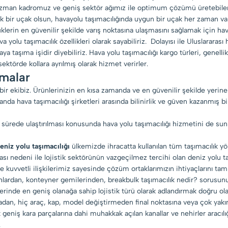
e uzman kadromuz ve geniş sektör ağımız ile optimum çözümü üretebilen 
k bir uçak olsun, havayolu taşımacılığında uygun bir uçak her zaman var
üklerin en güvenilir şekilde varış noktasına ulaşmasını sağlamak için hav
a yolu taşımacılık özellikleri olarak sayabiliriz. Dolayısı ile Uluslararası
aya taşıma işidir diyebiliriz. Hava yolu taşımacılığı kargo türleri, genel
ktörde kollara ayrılmış olarak hizmet verirler.
rmalar
bir ekibiz. Ürünlerinizin en kısa zamanda ve en güvenilir şekilde yerine 
anda hava taşımacılığı şirketleri arasında bilinirlik ve güven kazanmış
 sürede ulaştırılması konusunda hava yolu taşımacılığı hizmetini de sun
eniz yolu taşımacılığı
ülkemizde ihracatta kullanılan tüm taşımacılık y
ması nedeni ile lojistik sektörünün vazgeçilmez tercihi olan deniz yolu
kuvvetli ilişkilerimiz sayesinde çözüm ortaklarımızın ihtiyaçlarını tam 
rchlardan, konteyner gemilerinden, breakbulk taşımacılık nedir? sorusun
üzerinde en geniş olanağa sahip lojistik türü olarak adlandırmak doğru ola
dan, hiç araç, kap, model değiştirmeden final noktasına veya çok yakının
eniş kara parçalarına dahi muhakkak açılan kanallar ve nehirler aracılığı
.