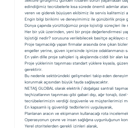
Sektöre girdiğimiz günden itibaren sorun yaşamadan başa
edindiğimiz tecrübelerle kısa sürede önemli adımlar atar
veren ve giderek büyüyen ekibimiz ile servis kalitemizi a
Engin bilgi birikimi ve deneyimimiz ile günübirlik proje 
Dünya çapında yürüttüğümüz proje lojistiği süreçleri ile 
Her bir yük üzerinden, yeni bir proje değerlendirmesi yap
lojistiği nedir? sorusuna verilebilecek basitçe açıklayıcı ce
Proje taşımacılığı yapan firmalar arasında öne çıkan bizl
engeller yerine, güven içerisinde işinize odaklanmanızı s
En yalın dille proje sahipleri iş akışlarında ciddi bir alan
Proje yüklerinin taşınması standart yüklere kıyasla, güze
gerektirir.
Bu nedenle sektöründeki gelişmeleri takip eden deneyimli
korunmak açısından büyük fayda sağlayacaktır.
NETAŞ GLOBAL olarak elektrik / doğalgaz santrali taşımacılı
teçhizatlarının taşınması gibi gabari dışı, ağır tonajlı, 
tecrübelerimizin verdiği özgüvenle ve müşterilerimizi m
En kapsamlı iş güvenliği tedbirlerini uygulayarak,
Planlanan aracın ve ekipmanın kullanacağı rota incelemeler
Operasyonun çevre ve insan sağlığına uygunluğunun kont
Yerel otoritelerden gerekli izinleri alarak,