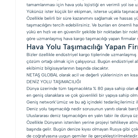
tamamlanması için hava yolu lojistiği en verimli yol is
Yükünüz ister küçük bir ekipman, isterse uçakla taşınaca
Özellikle belirli bir süre kazanımını sağlamak ve hassas y
taşımacılığını tercih edebilirsiniz. Ve bunları en önemli hav
yükü en hızlı ve en güvenilir şekilde bir noktadan bir nokt
göre uzmanlaşmış hava kargo taşımacılığı yapan firmalar se
Hava Yolu Taşımacılığı Yapan Fi
Bizler özellikle endüstriyel kargo tiplerinde uzmanlaşmış 
çözüm ortağı olmak için çalışıyoruz. Bugün endüstriyel al
ekibimiz bilgisayarlarının başında olacaktır.
NETAŞ GLOBAL olarak acil ve değerli yüklerinizin en kısa
DENİZ YOLU TAŞIMACILIĞI
Dünya üzerinde tüm taşımacılıkta % 80 paya sahip olan
d
en geniş olanaklara ve çok güvenlikli bir yapıya sahip ol
Geniş network’ümüz ve bu ağ içindeki tedarikçilerimiz ile 
Deniz yolu taşımacılığı nedir sorusunun yanıtı olarak ba
Uluslararası deniz taşımacılığını en yalın tabir ile dünya 
Özellikle Dünyanın istenilen yerine projeyi tehlikeye atma
başında gelir. Bugün denize kıyısı olmayan Rusya gibi çok g
de coğrafyasına uygun gemiler ile gerçekleştirilmektedir