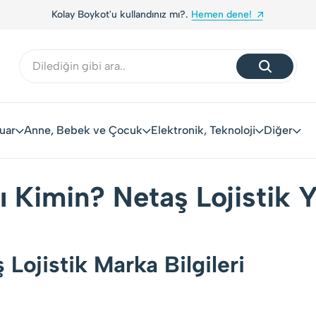
 kullandınız mı?.
Hemen dene!
Yerli Tüketiciler, Y
uar
Anne, Bebek ve Çocuk
Elektronik, Teknoloji
Diğer
ı Kimin? Netaş Lojistik Y
 Lojistik Marka Bilgileri