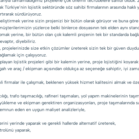
rıyla tamamladığımız projelerle çok önemli tecrübelere sahibi olduk. 
ak Türkiye’nin lojistik sektöründe söz sahibi firmalarının arasında hak
rtırarak sürdürüyoruz.
geliştirmek yerine sizin projenizi bir bütün olarak görüyor ve buna gör
müşterilerimizin yüzlerce belki binlerce dosyasının tek elden aynı stand
mak yerine, bir bütün olan çok kalemli projenin tek bir standarda bağlan
vaptır, diyebiliriz.
er, projelerinizde size etkin çözümler üreterek sizin tek bir güven duy
ağlamak için çalışıyoruz.
 kaplayan lojistik projeleri gibi bir kalemin yerine, proje lojistiğini koy
rgah ve araç / ekipman açısından oldukça az seçeneğe sahiptir, iyi zama
 firmalar ile çalışmak, beklenen yüksek hizmet kalitesini almak ve özel
ğı, trafo taşımacılığı, rafineri taşımaları, yol yapım makinelerinin taşım
özel yükleme ve ekipman gerektiren organizasyonları, proje taşımalarında 
emnun eden en uygun maliyet analizleriyle,
ini yerinde yaparak ve gerekli hallerde alternatif üreterek,
rolünü yaparak,