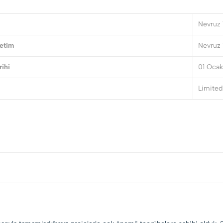
Nevruz T
etim
Nevruz T
rihi
01 Ocak
Limited 