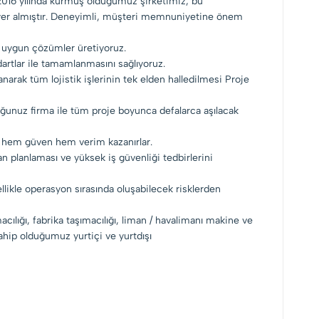
2016 yılında kurmuş olduğumuz şirketimiz, bu
lı yer almıştır. Deneyimli, müşteri memnuniyetine önem
e uygun çözümler üretiyoruz.
artlar ile tamamlanmasını sağlıyoruz.
arak tüm lojistik işlerinin tek elden halledilmesi Proje
duğunuz firma ile tüm proje boyunca defalarca aşılacak
arak hem güven hem verim kazanırlar.
n planlaması ve yüksek iş güvenliği tedbirlerini
likle operasyon sırasında oluşabilecek risklerden
acılığı, fabrika taşımacılığı, liman / havalimanı makine ve
sahip olduğumuz yurtiçi ve yurtdışı