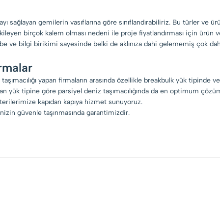
yı sağlayan gemilerin vasıflarına göre sınıflandırabiliriz. Bu türler ve ürü
 etkileyen birçok kalem olması nedeni ile proje fiyatlandırması için ür
übe ve bilgi birikimi sayesinde belki de aklınıza dahi gelememiş çok dah
rmalar
r taşımacılığı yapan firmaların arasında özellikle breakbulk yük tipinde 
ndan yük tipine göre parsiyel deniz taşımacılığında da en optimum çözüm
terilerimize kapıdan kapıya hizmet sunuyoruz.
inizin güvenle taşınmasında garantimizdir.