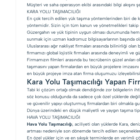
Müşteri ve saha operasyon ekibi arasındaki bilgi akışını şe
KARA YOLU TAŞIMACILIĞI
En çok tercih edilen yük taşıma yöntemlerinden biri de ka
yöntemidir. Sizin için tüm kanun ve yönetmelikleri takip e
Güzergahın ve yük tipinin uygun olması durumunda hem öz
sunmak için uzman kadromuz bilgisayarlarının başında ola
Uluslararası ağır nakliyat firmaları arasında bilinirliği 
firmamızı global lojistik firmaları arasında deneyimli ve g
Firmamızın filmleri arasında bu tecrübenin güzel anıları o
taşımasını yapan firmalardan en büyük projelere imzasını
en büyük projeye imza atan firma oluşumuzu izleyebilirsi
Kara Yolu Taşımacılığı Yapan Fir
Tabi ki çözüm ortağı olmak dendiğinde zor bölgelerin ihtiy
söz konusu olduğunda da sadece çok özel yüklerde değil 
ve güvenilir yapıyı oluşturmuş firmalardan biri olmakla g
Dünya üzerindeki en düşük maliyetli ve yaygın taşıma ti
HAVA YOLU TAŞIMACILIĞI
Hava Yolu Taşımacılığ
ı, aciliyeti olan yüklerde Kara, den
artması nedeniyle son dönemde tercih edilen seçeneklerde
En özel yükler için ve en sıkışık terminlerde en verimli 