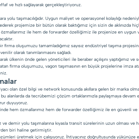
ffaf ve hızlı sağlayarak gerçekleştiriyoruz.
ra yolu taşımacılığıdır. Uygun maliyet ve operasyonel kolaylığı nedeniy
derek projemize bir bütün olarak baktığımız için sizin de aklınızda hiçb
mallarımız ile hem de forwarder özelliğimiz ile projenize en uygun ve
caktır.
olan bir firma oluşumuzu tamamladığımız sayısız endüstriyel taşıma projes
üvenilir olarak tanımlanmasını sağladı.
larak ülkenin önde gelen yöneticileri ile beraber açılışını yaptığımız ve
 atan firma oluşumuzu, vagon taşımasının en büyük projelerine imza ata
niz.
malar
acı olan özel bilgi ve network konusunda akıllara gelen bir marka olmayı
bu alanlarda da tecrübemizi çözüm ortaklarımızla paylaşmaya devam edi
urur duyuyoruz.
pinde hem özmallarımız hem de forwarder özelliğimiz ile en güvenli ve
iz ve demir yolu taşımalarına kıyasla transit sürelerinin uzun olması ve h
n biri haline getirmiştir.
çözümleri üretmek için çalışıyoruz. İhtiyacınız doğrultusunda yükünüze