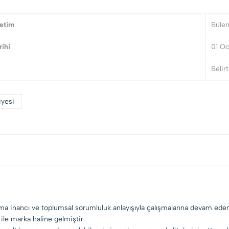
etim
Bülen
rihi
01 Oc
Belir
iyesi
tma inancı ve toplumsal sorumluluk anlayışıyla çalışmalarına devam ed
 ile marka haline gelmiştir.