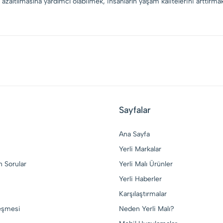
azaltılmasına yardımcı olabilmek, insanların yaşam kalitelerini arttırm
Sayfalar
Ana Sayfa
Yerli Markalar
n Sorular
Yerli Malı Ürünler
Yerli Haberler
Karşılaştırmalar
leşmesi
Neden Yerli Malı?