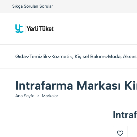
!
Sıkça Sorulan Sorular
Yerli Tüketiciler, Yerli Markalarla Buluşuyor!
Gıda
Temizlik
Kozmetik, Kişisel Bakım
Moda, Akses
Intrafarma Markası Ki
Ana Sayfa
Markalar
Intra