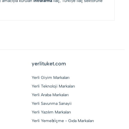
ak amacıyla kurulan
İntrafarma
İlaç, Türkiye İlaç sektörüne
yerlituket.com
Yerli Giyim Markaları
Yerli Teknoloji Markaları
Yerli Araba Markaları
Yerli Savunma Sanayii
Yerli Yazılım Markaları
Yerli Yeme&İçme - Gıda Markaları