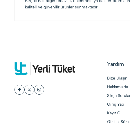
Birçok hastalığın tedavisi, önlenmesi ya da semptomların 
kaliteli ve güvenilir ürünler sunmaktadır.
Yardım
Bize Ulaşın
Hakkımızda
Sıkça Sorula
Giriş Yap
Kayıt Ol
Gizlilik Söz