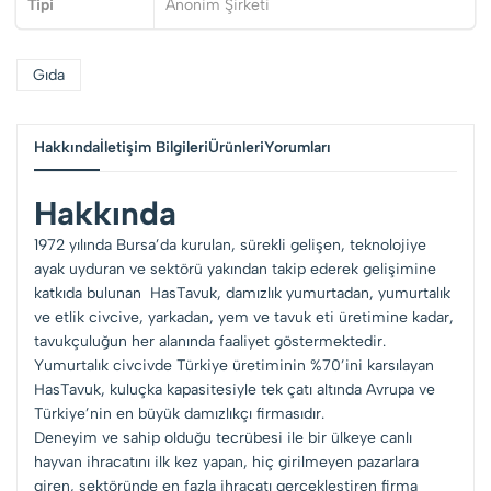
Tipi
Anonim Şirketi
Gıda
Hakkında
İletişim Bilgileri
Ürünleri
Yorumları
Hakkında
1972 yılında Bursa’da kurulan, sürekli gelişen, teknolojiye
ayak uyduran ve sektörü yakından takip ederek gelişimine
katkıda bulunan HasTavuk, damızlık yumurtadan, yumurtalık
ve etlik civcive, yarkadan, yem ve tavuk eti üretimine kadar,
tavukçuluğun her alanında faaliyet göstermektedir.
Yumurtalık civcivde Türkiye üretiminin %70’ini karsılayan
HasTavuk, kuluçka kapasitesiyle tek çatı altında Avrupa ve
Türkiye’nin en büyük damızlıkçı firmasıdır.
Deneyim ve sahip olduğu tecrübesi ile bir ülkeye canlı
hayvan ihracatını ilk kez yapan, hiç girilmeyen pazarlara
giren, sektöründe en fazla ihracatı gerçekleştiren firma