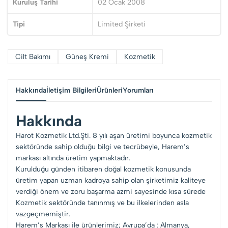
Kuruluş Tarihi
02 Ocak 2008
Tipi
Limited Şirketi
Cilt Bakımı
Güneş Kremi
Kozmetik
Hakkında
İletişim Bilgileri
Ürünleri
Yorumları
Hakkında
Harot Kozmetik Ltd.Şti. 8 yılı aşan üretimi boyunca kozmetik
sektöründe sahip olduğu bilgi ve tecrübeyle, Harem’s
markası altında üretim yapmaktadır.
Kurulduğu günden itibaren doğal kozmetik konusunda
üretim yapan uzman kadroya sahip olan şirketimiz kaliteye
verdiği önem ve zoru başarma azmi sayesinde kısa sürede
Kozmetik sektöründe tanınmış ve bu ilkelerinden asla
vazgeçmemiştir.
Harem’s Markası ile ürünlerimiz; Avrupa’da : Almanya,