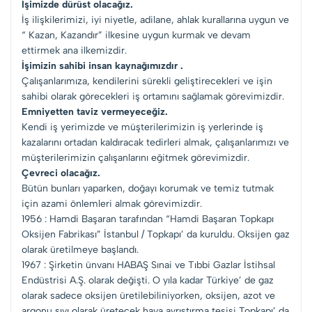
İşimizde dürüst olacağız.
İş ilişkilerimizi, iyi niyetle, adilane, ahlak kurallarına uygun ve
“ Kazan, Kazandır” ilkesine uygun kurmak ve devam
ettirmek ana ilkemizdir.
İşimizin sahibi insan kaynağımızdır .
Çalışanlarımıza, kendilerini sürekli geliştirecekleri ve işin
sahibi olarak görecekleri iş ortamını sağlamak görevimizdir.
Emniyetten taviz vermeyeceğiz.
Kendi iş yerimizde ve müşterilerimizin iş yerlerinde iş
kazalarını ortadan kaldıracak tedirleri almak, çalışanlarımızı ve
müşterilerimizin çalışanlarını eğitmek görevimizdir.
Çevreci olacağız.
Bütün bunları yaparken, doğayı korumak ve temiz tutmak
için azami önlemleri almak görevimizdir.
1956 : Hamdi Başaran tarafından “Hamdi Başaran Topkapı
Oksijen Fabrikası” İstanbul / Topkapı’ da kuruldu. Oksijen gaz
olarak üretilmeye başlandı.
1967 : Şirketin ünvanı HABAŞ Sınai ve Tıbbi Gazlar İstihsal
Endüstrisi A.Ş. olarak değişti. O yıla kadar Türkiye’ de gaz
olarak sadece oksijen üretilebiliniyorken, oksijen, azot ve
argonu sıvı olarak üretecek hava ayrıştırma tesisi Topkapı’ da