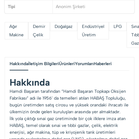
Tipi
Anonim Şirketi
Ağır
Demir
Doğalgaz
Endüstriyel
LPG
Sına
Makine
Çelik
Üretim
Tıb
Gaz
Hakkında
İletişim Bilgileri
Ürünleri
Yorumları
Haberleri
Hakkında
Hamdi Başaran tarafından “Hamdi Başaran Topkapı Oksijen
Fabrikası” adı ile 1956’ da temelleri atılan HABAŞ Topluluğu,
bugün üretimden satış cirosu ve yüksek orandaki ihracatı ile
ülkemizin önde gelen kuruluşları arasında yer almaktadır.
İlk yola çıktığı sınai gaz üretiminde bir çok ilklere imza atan
HABAŞ, temel olarak sınai ve tıbbi gazlar, çelik, elektrik
enerjisi, ağır makina, tüp ve kriyojenik tank üretimleri