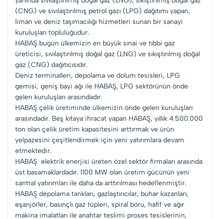
yanında sıvılaştırılmış doğal gaz (LNG), sıkıştırılmış doğal gaz
(CNG) ve sıvılaştırılmış petrol gazı (LPG) dağıtımı yapan,
liman ve deniz taşımacılığı hizmetleri sunan bir sanayi
kuruluşları topluluğudur.
HABAŞ bugün ülkemizin en büyük sınai ve tıbbi gaz
üreticisi, sıvılaştırılmış doğal gaz (LNG) ve sıkıştırılmış doğal
gaz (CNG) dağıtıcısıdır.
Deniz terminalleri, depolama ve dolum tesisleri, LPG
gemisi, geniş bayi ağı ile HABAŞ, LPG sektörünün önde
gelen kuruluşları arasındadır.
HABAŞ çelik üretiminde ülkemizin önde gelen kuruluşları
arasındadır. Beş kıtaya ihracat yapan HABAŞ, yıllık 4.500.000
ton olan çelik üretim kapasitesini arttırmak ve ürün
yelpazesini çeşitlendirmek için yeni yatırımlara devam
etmektedir.
HABAŞ elektrik enerjisi üreten özel sektör firmaları arasında
üst basamaklardadır. 1100 MW olan üretim gücünün yeni
santral yatırımları ile daha da arttırılması hedeflenmiştir.
HABAŞ depolama tankları, gazlaştırıcılar, buhar kazanları,
eşanjörler, basınçlı gaz tüpleri, spiral boru, hafif ve ağır
makina imalatları ile anahtar teslimi proses tesislerinin,