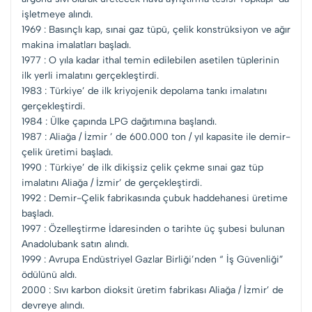
işletmeye alındı.
1969 : Basınçlı kap, sınai gaz tüpü, çelik konstrüksiyon ve ağır
makina imalatları başladı.
1977 : O yıla kadar ithal temin edilebilen asetilen tüplerinin
ilk yerli imalatını gerçekleştirdi.
1983 : Türkiye’ de ilk kriyojenik depolama tankı imalatını
gerçekleştirdi.
1984 : Ülke çapında LPG dağıtımına başlandı.
1987 : Aliağa / İzmir ’ de 600.000 ton / yıl kapasite ile demir-
çelik üretimi başladı.
1990 : Türkiye’ de ilk dikişsiz çelik çekme sınai gaz tüp
imalatını Aliağa / İzmir’ de gerçekleştirdi.
1992 : Demir-Çelik fabrikasında çubuk haddehanesi üretime
başladı.
1997 : Özelleştirme İdaresinden o tarihte üç şubesi bulunan
Anadolubank satın alındı.
1999 : Avrupa Endüstriyel Gazlar Birliği’nden “ İş Güvenliği”
ödülünü aldı.
2000 : Sıvı karbon dioksit üretim fabrikası Aliağa / İzmir’ de
devreye alındı.