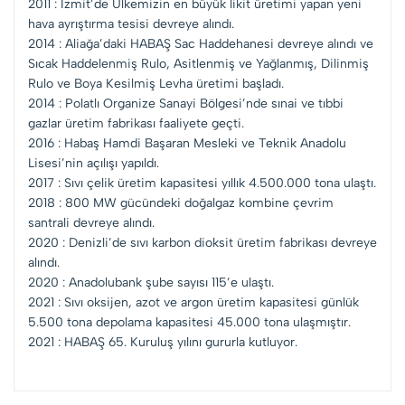
2011 : İzmit’de Ülkemizin en büyük likit üretimi yapan yeni
hava ayrıştırma tesisi devreye alındı.
2014 : Aliağa’daki HABAŞ Sac Haddehanesi devreye alındı ve
Sıcak Haddelenmiş Rulo, Asitlenmiş ve Yağlanmış, Dilinmiş
Rulo ve Boya Kesilmiş Levha üretimi başladı.
2014 : Polatlı Organize Sanayi Bölgesi’nde sınai ve tıbbi
gazlar üretim fabrikası faaliyete geçti.
2016 : Habaş Hamdi Başaran Mesleki ve Teknik Anadolu
Lisesi’nin açılışı yapıldı.
2017 : Sıvı çelik üretim kapasitesi yıllık 4.500.000 tona ulaştı.
2018 : 800 MW gücündeki doğalgaz kombine çevrim
santrali devreye alındı.
2020 : Denizli’de sıvı karbon dioksit üretim fabrikası devreye
alındı.
2020 : Anadolubank şube sayısı 115’e ulaştı.
2021 : Sıvı oksijen, azot ve argon üretim kapasitesi günlük
5.500 tona depolama kapasitesi 45.000 tona ulaşmıştır.
2021 : HABAŞ 65. Kuruluş yılını gururla kutluyor.