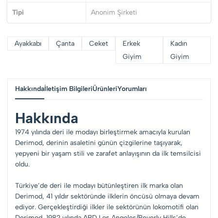
Tipi
Anonim Şirketi
Ayakkabı
Çanta
Ceket
Erkek
Kadın
Giyim
Giyim
Hakkında
İletişim Bilgileri
Ürünleri
Yorumları
Hakkında
1974 yılında deri ile modayı birleştirmek amacıyla kurulan
Derimod, derinin asaletini günün çizgilerine taşıyarak,
yepyeni bir yaşam stili ve zarafet anlayışının da ilk temsilcisi
oldu.
Türkiye’de deri ile modayı bütünleştiren ilk marka olan
Derimod, 41 yıldır sektöründe ilklerin öncüsü olmaya devam
ediyor. Gerçekleştirdiği ilkler ile sektörünün lokomotifi olan
Derimod, 1982 yılında ABD Los Angeles/Beverly Hills’de