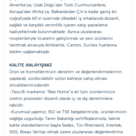
Amerika’ya, Uzak Doğu’dan Türki Cumhuriyetlere,
Avrupa’dan Afrika’ya, Balkanlardan Çin’e kadar geniş bir
coğrafyada 60’ın üzerinde ülkedeki iş ortaklarıyla düzenli,
sağlıklı ve karşılıklı verimlilik içeren satış-pazarlama
faaliyetlerinde bulunmaktadır. Ayrıca uluslararası
müşterileriyle ticaretini geliştirmek ve yeni ürünlerini
tanıtmak amacıyla Ambiente, Canton, Zuchex fuarlarına
katılım sağlamaktadır.
KALİTE ANLAYIŞIMIZ
Ürün ve hizmetlerimizin denetim ve değerlendirmelerinin
yapılarak, sürdürülebilir üstün kaliteye sahip olması
önceliklerimizdendir.
-Tescilli markamız “Bee Home”a ait tüm ürünlerimizin
üretim prosesleri düzenli olarak iç ve dış denetimlere
tabiidir.
-Kurumsal yapımız; ISO ve TSE belgelerimizle, ürünlerimizin
sağlığa uygunluğu Tarım Bakanlığı sertifikalarımızla, teknik
kalite standartlarımız başta Sedex, Tüv Rheinland, Intertek,
SGS, Breau Veritas olmak üzere uluslararası değerlendirme