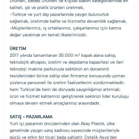
Ürünleri, Bebek Ürünleri ve Kişisel Bakım kategorilerinde en
kaliteli, şık ve pratik ürünleri üretmek,
-Türkiye ve yurt dışı pazarlarında yaygın bulunurluk
sağlamak, üretimde kalite ve hizmette devamlılık sağlamak,
-Müşterilerimiz, iş ortaklarımız, çalışanlarımız için katma
değer yaratmak en temel ilkelerimizdir.
ÜRETİM
2017 yılında tamamlanan 35.000 m² kapalı alana sahip,
teknolojik altyapısı, üretim ve depolama kapasitesi ve ileri
teknoloji makine parkuruyla sektörün en donanımlı
tesislerinden birine sahip olan firmamız konusunda uzman
yüzlerce personeli ile üretim faaliyetlerini sürdürmektedir.
hem Türkiye’de hem de dünyada saygınlığımızı artırmak;
ürün ve hizmet kalitemizi geliştirerek sekörün lider kuruluşu
olmaya devam etmek amaçlarımız arasındadır.
SATIŞ - PAZARLAMA
Yurt içi pazarının öncülerinden olan Akay Plastik, ülke
genelinde yaygın satış kadrosu sayesinde müşterileriyle
güçlü ve etkin bir ticari bağa sahiptir. Üstelik Asya’dan