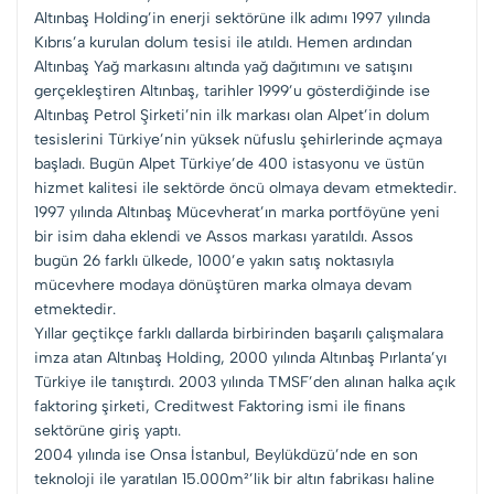
Altınbaş Holding’in enerji sektörüne ilk adımı 1997 yılında
Kıbrıs’a kurulan dolum tesisi ile atıldı. Hemen ardından
Altınbaş Yağ markasını altında yağ dağıtımını ve satışını
gerçekleştiren Altınbaş, tarihler 1999’u gösterdiğinde ise
Altınbaş Petrol Şirketi’nin ilk markası olan Alpet’in dolum
tesislerini Türkiye’nin yüksek nüfuslu şehirlerinde açmaya
başladı. Bugün Alpet Türkiye’de 400 istasyonu ve üstün
hizmet kalitesi ile sektörde öncü olmaya devam etmektedir.
1997 yılında Altınbaş Mücevherat’ın marka portföyüne yeni
bir isim daha eklendi ve Assos markası yaratıldı. Assos
bugün 26 farklı ülkede, 1000’e yakın satış noktasıyla
mücevhere modaya dönüştüren marka olmaya devam
etmektedir.
Yıllar geçtikçe farklı dallarda birbirinden başarılı çalışmalara
imza atan Altınbaş Holding, 2000 yılında Altınbaş Pırlanta’yı
Türkiye ile tanıştırdı. 2003 yılında TMSF’den alınan halka açık
faktoring şirketi, Creditwest Faktoring ismi ile finans
sektörüne giriş yaptı.
2004 yılında ise Onsa İstanbul, Beylükdüzü’nde en son
teknoloji ile yaratılan 15.000m²’lik bir altın fabrikası haline