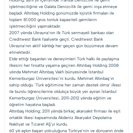
Holding; aynı yıl içerisinde Transal Denizcilik ile gemi
işletmeciliğine ve Galata Denizcilik ile gemi inşa etmeye
başladı. Altınbaş Holding günümüzde lojistik firmaları ile
toplam 81.000 gros tonluk kapasiteli gemilerin
işletmeciliğini yapmaktadır.
2007 yılında Ukrayna’nın ilk Türk sermayeli bankası olan
Creditwest Bank faaliyete geçti. Creditwest Bank
Ukrayna’nın aktif kârlılığı her geçen gün büyümeye devam
etmektedir.
Elde ettiği başarıları ve deneyimleri Türk halkı ile paylaşma
ilkesini her fırsatta yaşama geçiren Altınbaş Holding 2008
yılında Mehmet Altınbaş Vakfı bünyesinde İstanbul
Kemerburgaz Üniversitesi’ni kurdu. Mehmet Altınbaş’ın
sahip olduğu ‘Türk eğitimine her zaman destek olma’ ilkesi
ile burslu öğrencilerine oldukça büyük yer ayıran İstanbul
Kemerburgaz Üniversitesi, 2011-2012 yılında eğitim ve
öğretim hayatına başladı.
Altınbaş Holding; 2011 yılında birkaç akaryakıt firması ile eşit
ortaklık ilkesi kapsamında Akdeniz Akaryakıt Depolama
Nakliyat ve Ticaret AŞ’yi kurdu.
60 yılı aşkın başarı yolculuğuna Türkiye’nin ve dünyanın önde