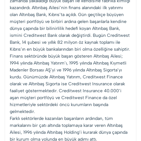
zamanda yakaladığı büyük başarı ile kendisine fabrika kimliği
kazandırdı. Altınbaş Ailesi’nin finans alanındaki ilk yatırımı
olan Altınbaş Bank, Kıbrıs’ta açıldı. Gün geçtikçe büyüyen
müşteri portföyü ve birbiri ardına gelen başarılarla kendine
dünya çapında bir bilinirlilik hedefi koyan Altınbaş Bank,
ismini Creditwest Bank olarak değiştirdi. Bugün Creditwest
Bank, 14 şubesi ve yıllık 82 milyon öz kaynak toplamı ile
Kıbrıs’ın en büyük bankalarından biri olma özelliğine sahiptir.
Finans sektöründe büyük başarı gösteren Altınbaş Ailesi;
1994 yılında Altınbaş Yatırım’ı, 1995 yılında Altınbaş Kıymetli
Madenler Borsası AŞ’yi ve 1996 yılında Altınbaş Sigorta’yı
kurdu. Günümüzde Altınbaş Yatırım, Creditwest Finance
olarak ve Altınbaş Sigorta ise Creditwest Insurance olarak
faaliyet göstermektedir. Creditwest Insurance 40.000’i
aşan müşteri portföyü ve Creditwest Finance da özel
hizmetleriyle sektördeki öncü kurumların başında
gelmektedir.
Farklı sektörlerde kazanılan başarıların ardından, tüm
markalarını bir çatı altında toplamaya karar veren Altınbaş
Ailesi, 1996 yılında Altınbaş Holding’i kurarak dünya çapında
bir kurum olma yolunda en büyük adımı attı.