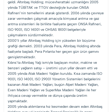
geldi. Altınbaş Holding; mücevherattaki uzmanlığını 2005
yılında TÜBİTAK ve TTGV desteğiyle kurulan ONSA
Rafineri’nin temellerini atarak gösterdi. 2006 yılında çevreye
zarar vermeden çalışmak amacıyla kimyasal arıtma ve gaz
arıtma sistemleri ile birlikte faaliyete geçen ONSA Rafineri,
ISO 9001, ISO 14001 ve OHSAS 18001 belgeleriyle
çalışmalarını sürdürmektedir.
2000’li yıllar Altınbaş Holding için yükselen bir büyüme
grafiği demekti. 2003 yılında Pera, Altınbaş Holding altında
faaliyete başladı. Pera Pırlanta her geçen gün ürün gamını
genişletmektedir.
Kıbrıs’ta Altınbaş Yağ ismiyle başlayan motor, makine ve
benzeri yağların satışı – üretimi uzun yıllar devam etti ve
2005 yılında Atak Madeni Yağları kuruldu. Kısa zamanda ISO
9001, ISO 14001, ISO 29001 Yönetim Sistemleri belgelerini
kazanan Atak Madeni Yağları; bugün Alpet Madeni Yağları,
Exen Madeni Yağları ve SuperMax Madeni Yağları ile her
ihtiyaca cevap vermekte ve dünya çapında üretim
yapmaktadır.
2005 yılında atılımlarına hız kesmeden devam eden Altınbaş