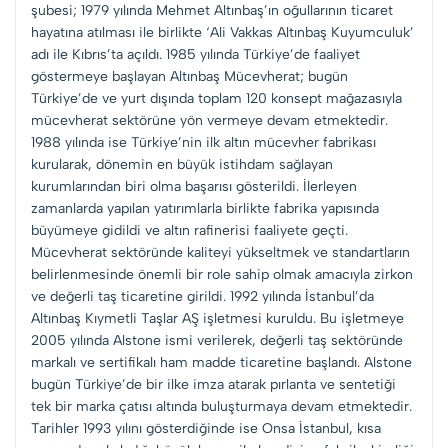
şubesi; 1979 yılında Mehmet Altınbaş’ın oğullarının ticaret
hayatına atılması ile birlikte ‘Ali Vakkas Altınbaş Kuyumculuk’
adı ile Kıbrıs’ta açıldı. 1985 yılında Türkiye’de faaliyet
göstermeye başlayan Altınbaş Mücevherat; bugün
Türkiye’de ve yurt dışında toplam 120 konsept mağazasıyla
mücevherat sektörüne yön vermeye devam etmektedir.
1988 yılında ise Türkiye’nin ilk altın mücevher fabrikası
kurularak, dönemin en büyük istihdam sağlayan
kurumlarından biri olma başarısı gösterildi. İlerleyen
zamanlarda yapılan yatırımlarla birlikte fabrika yapısında
büyümeye gidildi ve altın rafinerisi faaliyete geçti.
Mücevherat sektöründe kaliteyi yükseltmek ve standartların
belirlenmesinde önemli bir role sahip olmak amacıyla zirkon
ve değerli taş ticaretine girildi. 1992 yılında İstanbul’da
Altınbaş Kıymetli Taşlar AŞ işletmesi kuruldu. Bu işletmeye
2005 yılında Alstone ismi verilerek, değerli taş sektöründe
markalı ve sertifikalı ham madde ticaretine başlandı. Alstone
bugün Türkiye’de bir ilke imza atarak pırlanta ve sentetiği
tek bir marka çatısı altında buluşturmaya devam etmektedir.
Tarihler 1993 yılını gösterdiğinde ise Onsa İstanbul, kısa