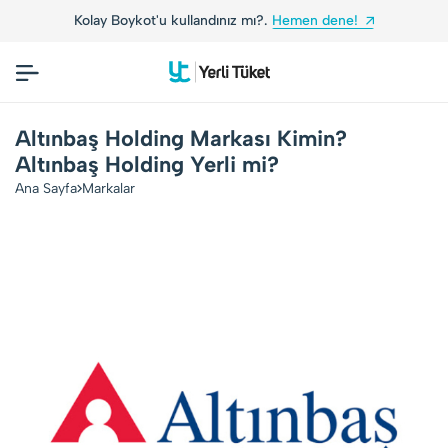
ız mı?.
Hemen dene!
Yerli Tüketiciler, Yerli Mar
Altınbaş Holding Markası Kimin?
Altınbaş Holding Yerli mi?
Ana Sayfa
Markalar