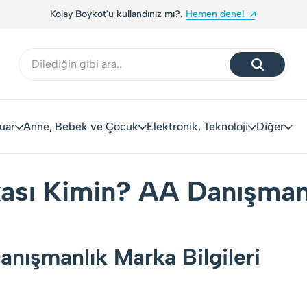
Kolay Boykot'u kullandınız mı?.
Hemen dene!
uar
Anne, Bebek ve Çocuk
Elektronik, Teknoloji
Diğer
sı Kimin? AA Danışmanl
nışmanlık Marka Bilgileri