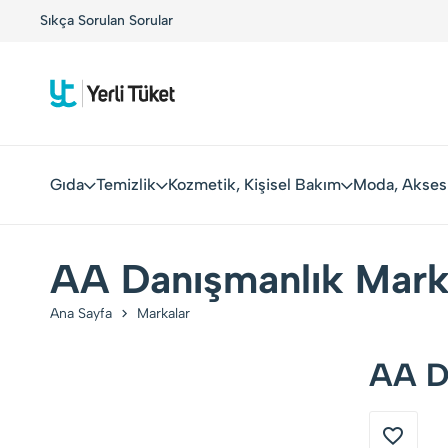
!
Sıkça Sorulan Sorular
Yerli Tüketiciler, Yerli Markalarla Buluşuyor!
Gıda
Temizlik
Kozmetik, Kişisel Bakım
Moda, Akses
AA Danışmanlık Marka
Ana Sayfa
Markalar
AA Da