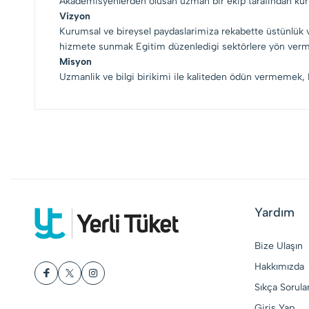
Akademisyenlerden olusan uzman bir ekip tarafindan kur
Vizyon
Kurumsal ve bireysel paydaslarimiza rekabette üstünlük v
hizmete sunmak Egitim düzenledigi sektörlere yön vermek
Misyon
Uzmanlik ve bilgi birikimi ile kaliteden ödün vermemek, K
Yardım
Bize Ulaşın
Hakkımızda
Sıkça Sorula
Giriş Yap