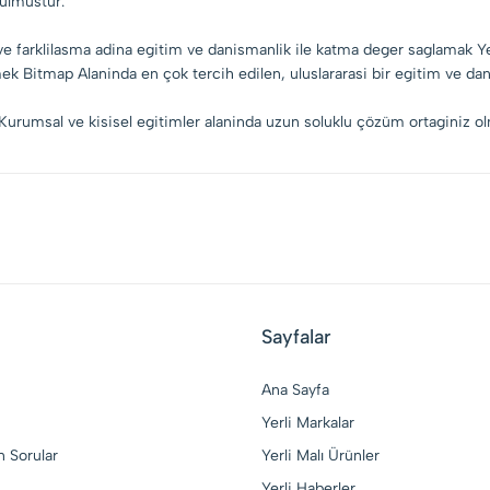
ulmustur.
e farklilasma adina egitim ve danismanlik ile katma deger saglamak Yen
 Bitmap Alaninda en çok tercih edilen, uluslararasi bir egitim ve da
urumsal ve kisisel egitimler alaninda uzun soluklu çözüm ortaginiz olmak
Sayfalar
Ana Sayfa
Yerli Markalar
n Sorular
Yerli Malı Ürünler
Yerli Haberler