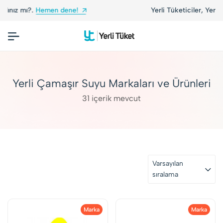
e!
Yerli Tüketiciler, Yerli Markalarla Buluşuyor!
Yerli Çamaşır Suyu Markaları ve Ürünleri
31 içerik mevcut
Varsayılan
sıralama
Marka
Marka