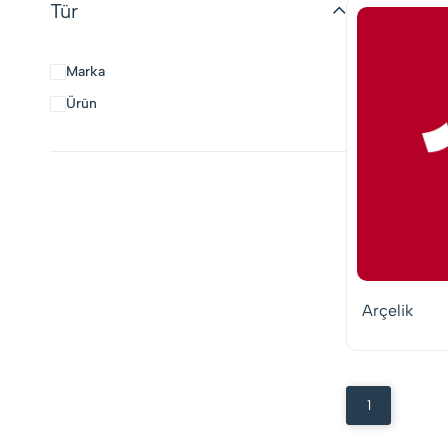
Tür
Marka
Ürün
Arçelik
1