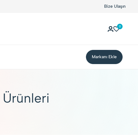
yor!
Kolay Boykot'u kullandınız mı?.
Hemen dene!
Bize Ulaşın
0
Markanı Ekle
 Ürünleri