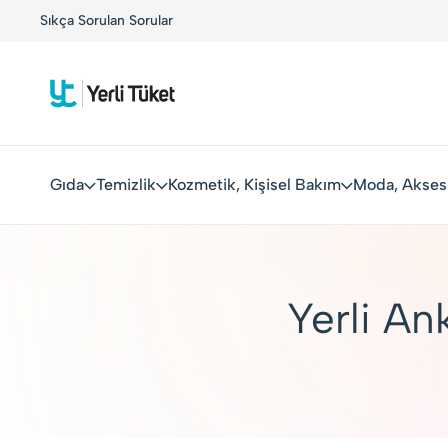
arkalarla Buluşuyor!
Sıkça Sorulan Sorular
Kolay Boykot'u kullandınız mı?.
He
Gıda
Temizlik
Kozmetik, Kişisel Bakım
Moda, Akses
Yerli An