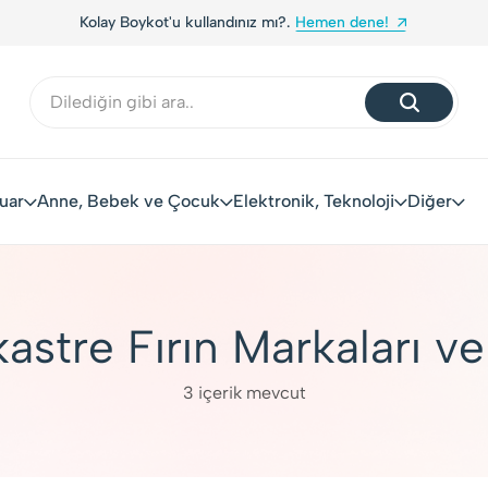
men dene!
Yerli Tüketiciler, Yerli Markalarla Buluşu
uar
Anne, Bebek ve Çocuk
Elektronik, Teknoloji
Diğer
kastre Fırın Markaları ve
3 içerik mevcut